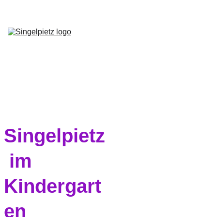
Home
Kurse
Musik
Newsletter
Kontakt
Shop
Singelpietz
 im 
Kindergart
en