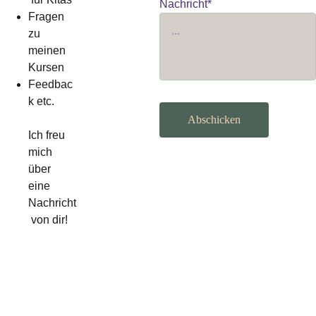
Nachricht*
Fragen 
zu 
meinen 
Kursen
Feedbac
k etc.
Abschicken
Ich freu 
mich 
über 
eine 
Nachricht
 von dir! 